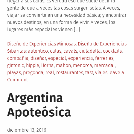
llegar a sus calas. Es verdad eso que suele decir la
gente de que a veces las cosas surgen solas. A veces,
viajar se convierte en una necesidad básica; y encontrar
nuevos destinos, en una forma de vivir. A veces, los
lugares más especiales vienen […]
Posted
Diseño de Experiencias Mimosas
,
Diseño de Experiencias
in
Tagged
Sibaritas
autentico
,
calas
,
cavals
,
ciutadella
,
cocktails
,
compañia
,
diseñar
,
especial
,
experiencia
,
ferreries
,
gintonic
,
hippie
,
liorna
,
mahon
,
menorca
,
mercadal
,
playas
,
pregonda
,
real
,
restaurantes
,
tast
,
viajes
Leave a
on
Comment
We
Argentina
Watermelon
Menorca
Apoteósica
Posted
diciembre 13, 2016