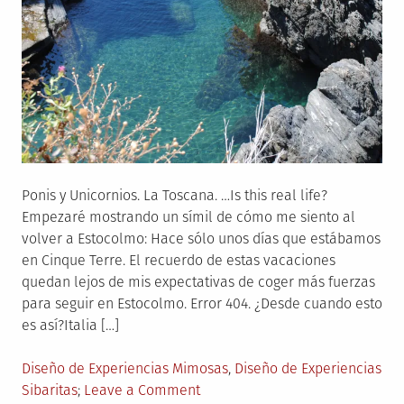
Ponis y Unicornios. La Toscana. …Is this real life?
Empezaré mostrando un símil de cómo me siento al
volver a Estocolmo: Hace sólo unos días que estábamos
en Cinque Terre. El recuerdo de estas vacaciones
quedan lejos de mis expectativas de coger más fuerzas
para seguir en Estocolmo. Error 404. ¿Desde cuando esto
es así?Italia […]
Posted
Diseño de Experiencias Mimosas
,
Diseño de Experiencias
in
on
Sibaritas
Leave a Comment