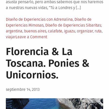
asusta pensarlo, pero ambas sabemos que nos haremos
a nuestras nuevas vidas, “Tú a Londres y […]
Posted
Diseño de Experiencias con Adrenalina
,
Diseño de
in
Tag
Experiencias Mimosas
,
Diseño de Experiencias Sibaritas
argentina
,
buenos aires
,
calafate
,
iguazu
,
organizar
,
ruta
,
on
viajar
Leave a Comment
Argentina
Florencia & La
Apoteósica
Toscana. Ponies &
Unicornios.
Posted
septiembre 14, 2013
on